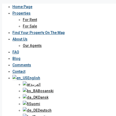
Home Page
Properties
For Rent
For Sale
Find Your Property On The Map
About Us
Our Agents
FAQ
Blog
Comments
Contact
English
العربية
Bosanski
Dansk
Suomi
Deutsch