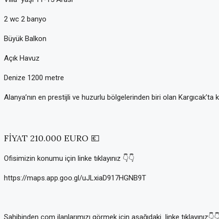
2 wc 2 banyo
Büyük Balkon
Açık Havuz
Denize 1200 metre
Alanya’nın en prestijli ve huzurlu bölgelerinden biri olan Kargıcak’ta
FİYAT 210.000 EURO 💶
Ofisimizin konumu için linke tıklayınız 👇👇
https://maps.app.goo.gl/uJLxiaD917HGNB9T
Sahibinden com ilanlarımızı görmek için aşağıdaki linke tıklayınız👇