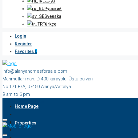
فارسی
Русский
Svenska
Türkçe
Login
Register
Favorites
0
info@alanyahomesforsale.com
Mahmutlar mah. D-400 karayolu, Üstü bulvarı
No:171 B/A, 07450 Alanya/Antalya
9 am to 6 pm
Monday to Saturday
Home Page
Properties