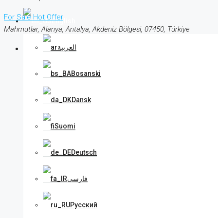
For Sale
Hot Offer
English
Mahmutlar, Alanya, Antalya, Akdeniz Bölgesi, 07450, Türkiye
العربية
Bosanski
Dansk
Suomi
Deutsch
فارسی
Русский