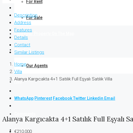
For Rent
Description
For Sale
Address
Features
Find Your Property On The Map
Details
Contact
About Us
Similar Listings
Home
Our Agents
Villa
Alanya Kargıcakta 4+1 Satılık Full Eşyalı Satılık Villa
FAQ
Blog
WhatsApp
Pinterest
Facebook
Twitter
Linkedin
Email
Comments
Alanya Kargıcakta 4+1 Satılık Full Eşyalı Sat
Contact
€210,000