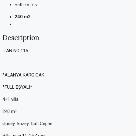
Bathrooms
240 m2
Description
İLAN NO 115
*ALANYA KARGICAK
*FULL EŞYALI*
4+1 villa
240 m²
Güney kuzey batı Cephe
Villa yaşı 11-15 Arası