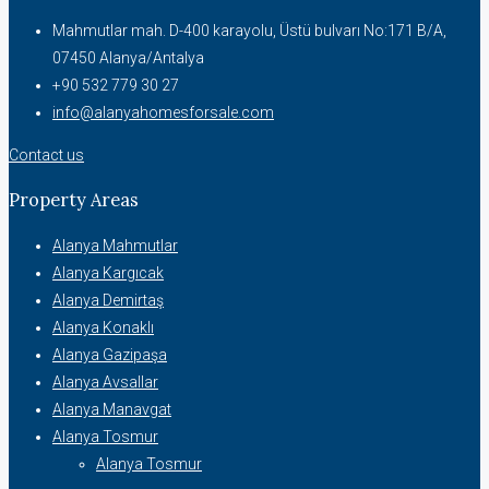
Mahmutlar mah. D-400 karayolu, Üstü bulvarı No:171 B/A,
07450 Alanya/Antalya
+90 532 779 30 27
info@alanyahomesforsale.com
Contact us
Property Areas
Alanya Mahmutlar
Alanya Kargıcak
Alanya Demirtaş
Alanya Konaklı
Alanya Gazipaşa
Alanya Avsallar
Alanya Manavgat
Alanya Tosmur
Alanya Tosmur