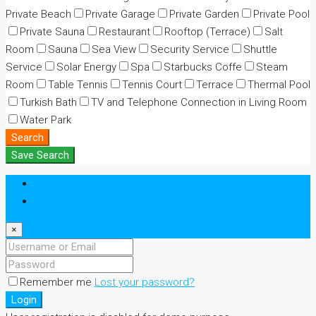
Private Beach
Private Garage
Private Garden
Private Pool
Private Sauna
Restaurant
Rooftop (Terrace)
Salt
Room
Sauna
Sea View
Security Service
Shuttle
Service
Solar Energy
Spa
Starbucks Coffe
Steam
Room
Table Tennis
Tennis Court
Terrace
Thermal Pool
Turkish Bath
TV and Telephone Connection in Living Room
Water Park
Search
Save Search
Login
Register
×
Remember me
Lost your password?
Login