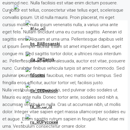
euismod nec. Nulla facilisis est vitae enim dictum posuere.
Curabitur est tellus, consectetur vitae tellus eget, scelerisque
English
convallis ipsum. Ut id nulla mauris. Proin placerat, mi eget
cursus mollis, nulla ipsum venenatis nulla, a varius urna ante
العربية
eget felis. Nullam tincidunt urna eu cursus sagittis. Aenean id
sagittis enim. Aliquam at urna urna. Pellentesque dapibus velit
Bosanski
ut ipsum semper lacinia. Etiam sit amet imperdiet diam, eget
congue mi. Sed sagittis tortor dolor, a ultrices risus interdum
Dansk
ac. Pellentesque ac arcu malesuada, auctor est vitae, posuere
nunc. Curabitur finibus vehicula turpis sit amet commodo. Sed
Suomi
pulvinar ipsum a tellus faucibus, nec mattis orci tempus. Sed
fringilla eros efficitur, auctor tortor vel, facilisis justo.
Nulla vestibulum tempus odio, sed pulvinar odio sodales ut.
Deutsch
Mauris eu ante nulla. Donec tortor ante, sodales sed nibh a,
accumsan vestibulum nulla. Cras ut accumsan nibh, ut mollis
فارسی
dolor. Integer vitae sapien eget massa ullamcorper sodales eu
et augue. Etiam sagittis rutrum sapien in feugiat. Nunc vitae mi
Русский
urna. Vestibulum consectetur ornare dolor.