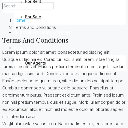
For Rent
For Sale
Home
Terms and Conditions
Find Your Property On The Map
Terms And Conditions
About Us
Lorem ipsum dolor sit amet, consectetur adipiscing elit.
Quisque ut lacinia ex. Curabitur iaculis elit lorem, vitae fringilla
Our Agents
turpis ultricies vel. Mauris pretium fermentum est, eget tincidunt
massa dignissim sed. Donec vulputate a augue at tincidunt.
FAQ
Fusce scelerisque quam arcu, vitae dictum leo volutpat tempor.
Curabitur commodo vulputate ex id posuere. Phasellus at
Blog
condimentum purus. Praesent et dictum ante. Proin sed ipsum
non nisl pretium tempus quis et augue. Morbi ullamcorper, dolor
eu accumsan aliquet, nibh nisl molestie odio, at lobortis sapien
Comments
nisl interdum arcu.
Vestibulum vitae varius arcu. Nam mattis est ex, eu iaculis sem
Contact