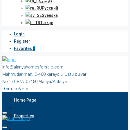
فارسی
Русский
Svenska
Türkçe
Login
Register
Favorites
0
info@alanyahomesforsale.com
Mahmutlar mah. D-400 karayolu, Üstü bulvarı
No:171 B/A, 07450 Alanya/Antalya
9 am to 6 pm
Monday to Saturday
Home Page
Properties