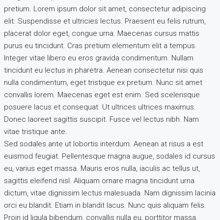
pretium. Lorem ipsum dolor sit amet, consectetur adipiscing
elit. Suspendisse et ultricies lectus. Praesent eu felis rutrum,
placerat dolor eget, congue urna. Maecenas cursus mattis
purus eu tincidunt. Cras pretium elementum elit a tempus.
Integer vitae libero eu eros gravida condimentum. Nullam
tincidunt eu lectus in pharetra. Aenean consectetur nisi quis
nulla condimentum, eget tristique ex pretium. Nunc sit amet
convallis lorem. Maecenas eget est enim. Sed scelerisque
posuere lacus et consequat. Ut ultrices ultrices maximus.
Donec laoreet sagittis suscipit. Fusce vel lectus nibh. Nam
vitae tristique ante.
Sed sodales ante ut lobortis interdum. Aenean at risus a est
euismod feugiat. Pellentesque magna augue, sodales id cursus
eu, varius eget massa. Mauris eros nulla, iaculis ac tellus ut,
sagittis eleifend nisl. Aliquam ornare magna tincidunt urna
dictum, vitae dignissim lectus malesuada. Nam dignissim lacinia
orci eu blandit. Etiam in blandit lacus. Nunc quis aliquam felis.
Proin id ligula bibendum, convallis nulla eu, porttitor massa.