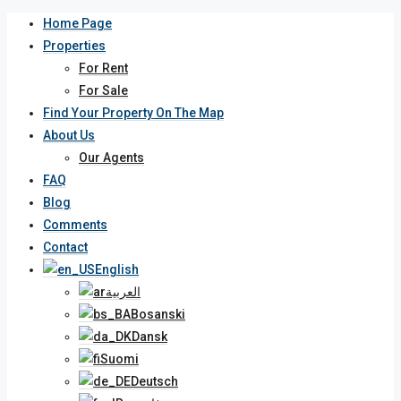
Home Page
Properties
For Rent
For Sale
Find Your Property On The Map
About Us
Our Agents
FAQ
Blog
Comments
Contact
English
العربية
Bosanski
Dansk
Suomi
Deutsch