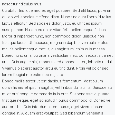
nascetur ridiculus mus.
Curabitur tristique nec ex eget posuere. Sed elit lacus, pulvinar
eu leo vel, sodales eleifend diam. Nunc tincidunt libero id tellus
luctus efficitur. Sed sodales dolor justo, eu ultrices ipsum
suscipit non. Nullam eu dolor vitae felis pellentesque finibus.
Morbi id imperdiet nunc, non commodo dolor. Quisque non
tristique lacus. Ut faucibus, magna in dapibus vehicula, lectus
mauris pellentesque metus, eu sagittis mi enim quis massa.
Donec nunc urna, pulvinar a vestibulum nec, consequat sit amet
urna. Duis augue nisi, rhoncus sed consequat eu, lobortis ut dui.
Vivamus placerat auctor arcu eu tincidunt. Proin vel dolor sed
lorem feugiat molestie nec et justo.
Donec mollis tortor ut est dapibus fermentum. Vestibulum
convallis nisl et ipsum sagittis, vel finibus dui lacinia. Quisque ac
mi et orci congue commodo in in erat. Suspendisse vulputate
tristique neque, eget sollicitudin purus commodo id. Donec vel
auctor nibh. Duis interdum lorem purus, eget viverra ipsum
congue in. Aliquam erat volutpat. Sed bibendum venenatis