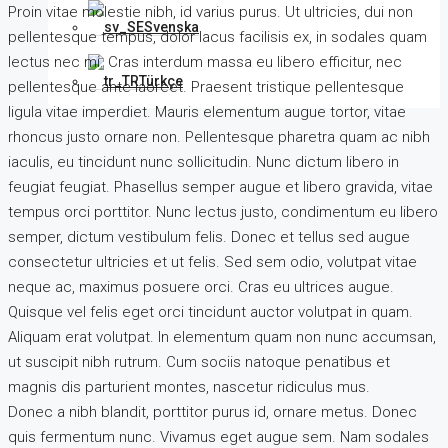
Proin vitae molestie nibh, id varius purus. Ut ultricies, dui non
Svenska
pellentesque tempus, dolor lacus facilisis ex, in sodales quam
lectus nec mi. Cras interdum massa eu libero efficitur, nec
Türkçe
pellentesque ante laoreet. Praesent tristique pellentesque
ligula vitae imperdiet. Mauris elementum augue tortor, vitae
rhoncus justo ornare non. Pellentesque pharetra quam ac nibh
iaculis, eu tincidunt nunc sollicitudin. Nunc dictum libero in
feugiat feugiat. Phasellus semper augue et libero gravida, vitae
tempus orci porttitor. Nunc lectus justo, condimentum eu libero
semper, dictum vestibulum felis. Donec et tellus sed augue
consectetur ultricies et ut felis. Sed sem odio, volutpat vitae
neque ac, maximus posuere orci. Cras eu ultrices augue.
Quisque vel felis eget orci tincidunt auctor volutpat in quam.
Aliquam erat volutpat. In elementum quam non nunc accumsan,
ut suscipit nibh rutrum. Cum sociis natoque penatibus et
magnis dis parturient montes, nascetur ridiculus mus.
Donec a nibh blandit, porttitor purus id, ornare metus. Donec
quis fermentum nunc. Vivamus eget augue sem. Nam sodales