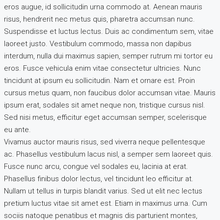
eros augue, id sollicitudin urna commodo at. Aenean mauris
risus, hendrerit nec metus quis, pharetra accumsan nunc.
Suspendisse et luctus lectus. Duis ac condimentum sem, vitae
laoreet justo. Vestibulum commodo, massa non dapibus
interdum, nulla dui maximus sapien, semper rutrum mi tortor eu
eros. Fusce vehicula enim vitae consectetur ultricies. Nunc
tincidunt at ipsum eu sollicitudin. Nam et ornare est. Proin
cursus metus quam, non faucibus dolor accumsan vitae. Mauris
ipsum erat, sodales sit amet neque non, tristique cursus nisl.
Sed nisi metus, efficitur eget accumsan semper, scelerisque
eu ante.
Vivamus auctor mauris risus, sed viverra neque pellentesque
ac. Phasellus vestibulum lacus nisl, a semper sem laoreet quis.
Fusce nunc arcu, congue vel sodales eu, lacinia at erat.
Phasellus finibus dolor lectus, vel tincidunt leo efficitur at.
Nullam ut tellus in turpis blandit varius. Sed ut elit nec lectus
pretium luctus vitae sit amet est. Etiam in maximus urna. Cum
sociis natoque penatibus et magnis dis parturient montes,