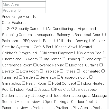
Price Range
From
To
Other Features
24/7 Security Camera
Air Conditioning
Airport and
Shopping Centers
Aquapark
Balcony
Basketball Court
Bathroom
BBQ Area
Beach
Billiards
Bowling
Cable /
Satellite System
Cafe & Bar
Castle View
Central
Children’s Playground
Children’s Playroom
Children’s Pool
Cinema and PS Room
City Center
Cleaning
Concierge
Conference Room
Covered Parking
Electrical Curtains
Elevator
Extra Room
Fireplace
Fitness
Floorheated
Furnished
Garden
Generator
Glassed-Balcony
Gymnastics
Health Room
Hotel Concept
Indoor Heated
Pool
Indoor Pool
Jacuzzi
Kids Club
Landscaped-
Garden
Library
Lobby and Reception
Lounge
Massage
Room
Mountain-view
Open Parking
Outdoor Pool
Panoramic-view
Parking Lot
Pavilion
Play Area
Pool