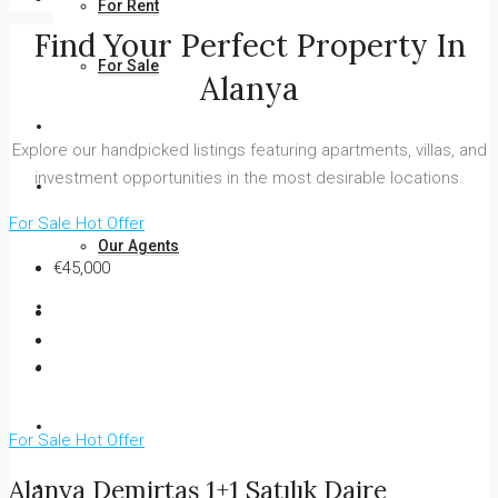
For Rent
Find Your Perfect Property In
For Sale
Alanya
Find Your Property On The Map
Explore our handpicked listings featuring apartments, villas, and
investment opportunities in the most desirable locations.
About Us
For Sale
Hot Offer
Our Agents
€45,000
FAQ
Blog
Comments
For Sale
Hot Offer
Alanya Demirtaş 1+1 Satılık Daire
Contact