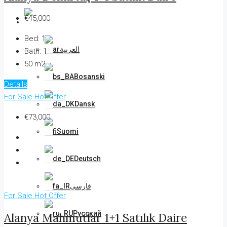
€45,000
English
Bed:
1
العربية
Bath:
1
50 m2
Bosanski
Details
For Sale
Hot Offer
Dansk
€73,000
Suomi
Deutsch
فارسی
For Sale
Hot Offer
Русский
Alanya Mahmutlar 1+1 Satılık Daire