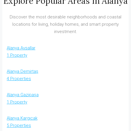
Explore Popular Areas In Alanya
Discover the most desirable neighborhoods and coastal
locations for living, holiday homes, and smart property
investment.
Alanya Avsallar
1 Property
Alanya Demirtaş
4 Properties
Alanya Gazipaşa
1 Property
Alanya Kargıcak
5 Properties