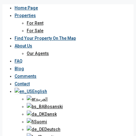
Home Page
Properties
For Rent
For Sale
Find Your Property On The Map
About Us
Our Agents
FAQ
Blog
Comments
Contact
English
العربية
Bosanski
Dansk
Suomi
Deutsch