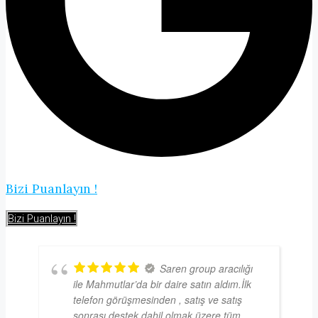
Bizi Puanlayın !
Bizi Puanlayın !
Saren group aracılığı
ile Mahmutlar’da bir daire satın aldım.İlk
telefon görüşmesinden , satış ve satış
sonrası destek dahil olmak üzere tüm