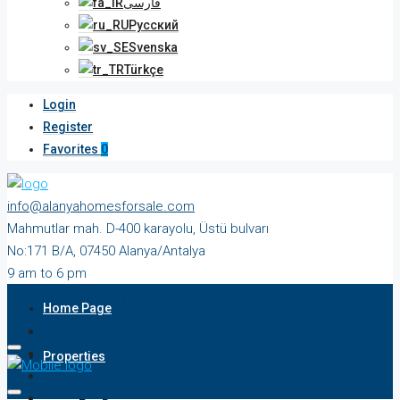
فارسی
Русский
Svenska
Türkçe
Login
Register
Favorites
0
info@alanyahomesforsale.com
Mahmutlar mah. D-400 karayolu, Üstü bulvarı
No:171 B/A, 07450 Alanya/Antalya
9 am to 6 pm
Monday to Saturday
Home Page
Properties