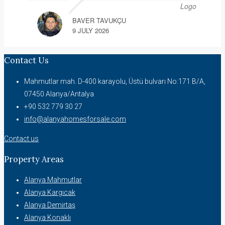
BAVER TAVUKÇU
9 JULY 2026
Contact Us
Mahmutlar mah. D-400 karayolu, Üstü bulvarı No:171 B/A,
07450 Alanya/Antalya
+90 532 779 30 27
info@alanyahomesforsale.com
Contact us
Property Areas
Alanya Mahmutlar
Alanya Kargıcak
Alanya Demirtaş
Alanya Konaklı