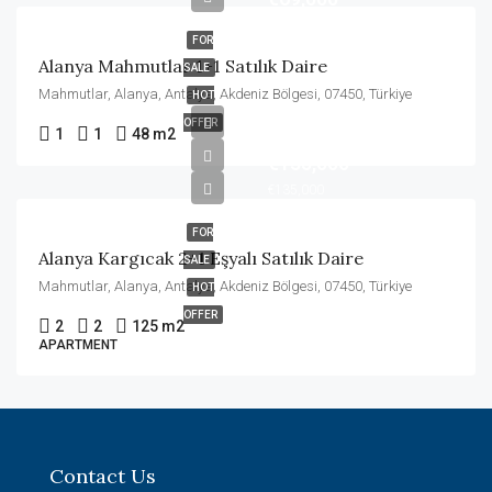
FOR
Alanya Mahmutlar 1+1 Satılık Daire
SALE
Mahmutlar, Alanya, Antalya, Akdeniz Bölgesi, 07450, Türkiye
HOT
OFFER
1
1
48 m2
€135,000
€135,000
FOR
Alanya Kargıcak 2+1 Eşyalı Satılık Daire
SALE
Mahmutlar, Alanya, Antalya, Akdeniz Bölgesi, 07450, Türkiye
HOT
OFFER
2
2
125 m2
APARTMENT
Contact Us