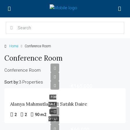
Home
Conference Room
Conference Room
Conference Room
Sort by:
3 Properties
€165,000
FOR
Alanya Mahmutlar 2+1 Satılık Daire
SALE
HOT
2
2
90 m2
OFFER
€69,000